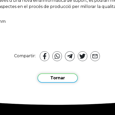
 través d’una nova eina informàtica de suport, es podran m
pectes en el procés de producció per millorar la qualitat i
amm
Compartir:
Tornar