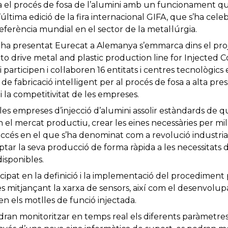
ma el procés de fosa de l’alumini amb un funcionament q
 l’última edició de la fira internacional GIFA, que s’ha cel
eferència mundial en el sector de la metal·lúrgia.
a presentat Eurecat a Alemanya s’emmarca dins el proj
to drive metal and plastic production line for Injected 
 participen i col·laboren 16 entitats i centres tecnològic
 fabricació intel·ligent per al procés de fosa a alta pressi
i la competitivitat de les empreses.
es empreses d’injecció d’alumini assolir estàndards de qua
 el mercat productiu, crear les eines necessàries per mil
eu accés en el que s’ha denominat com a revolució industri
aptar la seva producció de forma ràpida a les necessitats
disponibles.
icipat en la definició i la implementació del procedime
es mitjançant la xarxa de sensors, així com el desenvol
en els motlles de funció injectada.
podran monitoritzar en temps real els diferents paràmetres