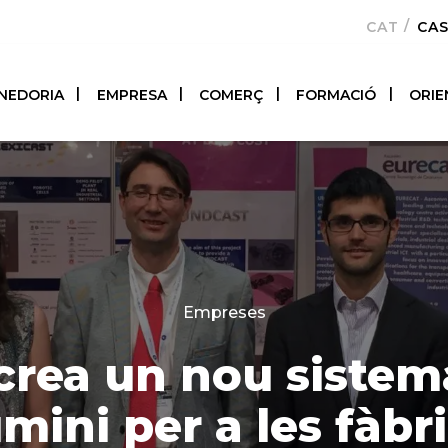
CATALÀ
CA
NEDORIA
EMPRESA
COMERÇ
FORMACIÓ
ORIE
Categories
Empreses
crea un nou sistem
umini per a les fàbr