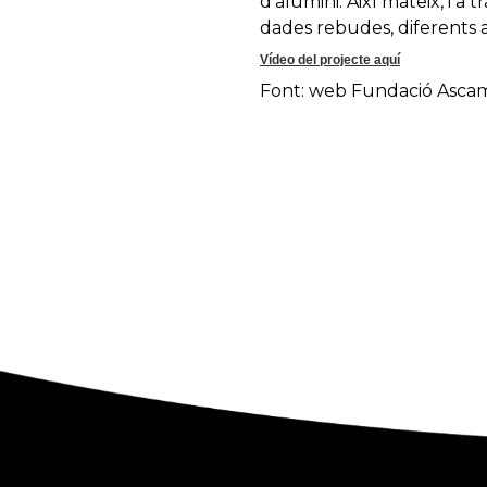
d’alumini. Així mateix, i a
dades rebudes, diferents as
Vídeo del projecte aquí
Font: web Fundació Asc