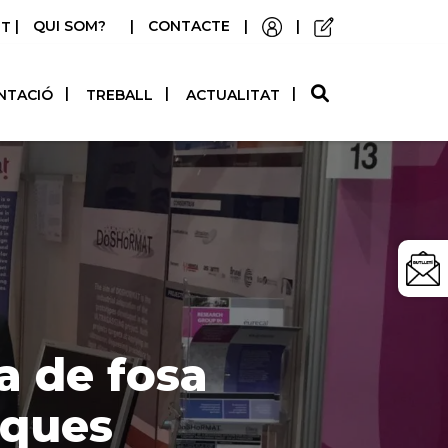
|
QUI SOM?
|
CONTACTE
|
|
STELLANO
NTACIÓ
TREBALL
ACTUALITAT
a de fosa
iques