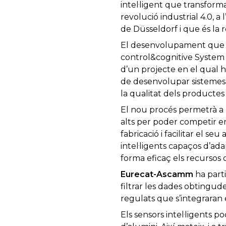
intel·ligent que transfor
revolució industrial 4.0, a
de Düsseldorf i que és la r
El desenvolupament que h
control&cognitive System 
d’un projecte en el qual hi
de desenvolupar sistemes de
la qualitat dels productes 
El nou procés permetrà a l
alts per poder competir en
fabricació i facilitar el s
intel·ligents capaços d’ad
forma eficaç els recursos 
Eurecat-Ascamm
ha part
filtrar les dades obtingud
regulats que s’integraran 
Els sensors intel·ligents 