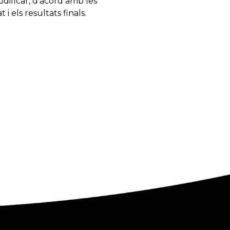
odificar, d’acord amb les
 els resultats finals.