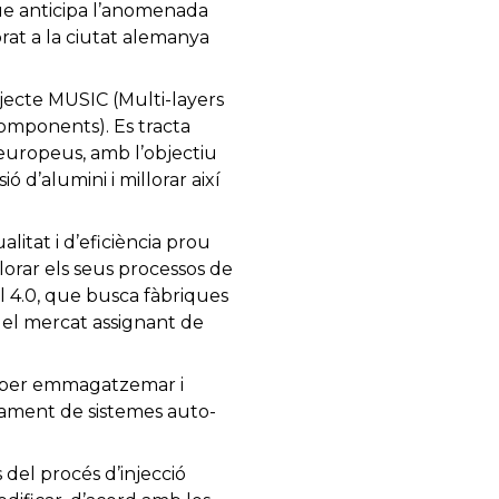
ue anticipa l’anomenada
ebrat a la ciutat alemanya
ecte MUSIC (Multi-layers
Components). Es tracta
s europeus, amb l’objectiu
ó d’alumini i millorar així
litat i d’eficiència prou
lorar els seus processos de
al 4.0, que busca fàbriques
 del mercat assignant de
nt per emmagatzemar i
upament de sistemes auto-
 del procés d’injecció