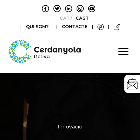
CATALÀ
CASTELLANO
|
QUI SOM?
|
CONTACTE
|
|
Categories
Innovació