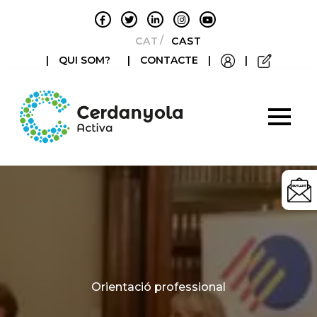
CATALÀ
CASTELLANO
|
QUI SOM?
|
CONTACTE
|
|
Categories
Orientació professional