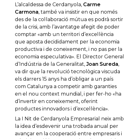
L’alcaldessa de Cerdanyola,
Carme
Carmona
, també va insistir en que només
des de la col·laboració mútua es podrà sortir
de la crisi, amb l’avantatge afegit de poder
comptar «amb un territori d’excel·lència
que aposta decididament per la economia
productiva i de coneixement, i no pas per la
economia especulativa». El Director General
d’Indústria de la Generalitat,
Joan Sureda
,
va dir que la revolució tecnològica viscuda
els darrers 15 anys ha d’obligar a un país
com Catalunya a competir amb garanties
en el nou context mundial, i per fer-ho «ha
d’invertir en coneixement, oferint
productes innovadors i d’excel·lència».
La I Nit de Cerdanyola Empresarial neix amb
la idea d’esdevenir una trobada anual per
avançar en la cooperació entre empresaris i