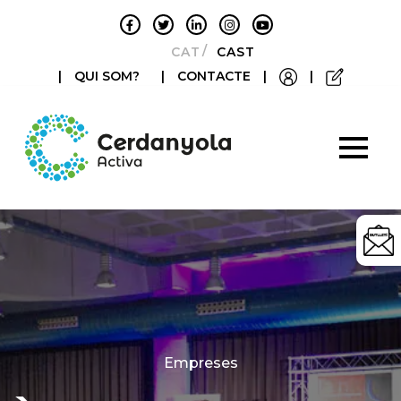
CATALÀ
CASTELLANO
|
QUI SOM?
|
CONTACTE
|
|
Categories
Empreses