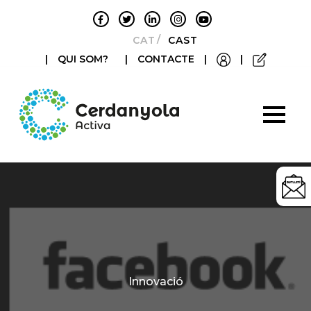
CATALÀ
CASTELLANO
|
QUI SOM?
|
CONTACTE
|
|
Categories
Innovació