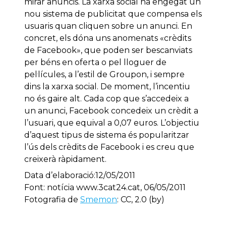
mirar anuncis. La xarxa social ha engegat un
nou sistema de publicitat que compensa els
usuaris quan cliquen sobre un anunci. En
concret, els dóna uns anomenats «crèdits
de Facebook», que poden ser bescanviats
per béns en oferta o pel lloguer de
pel·lícules, a l’estil de Groupon, i sempre
dins la xarxa social. De moment, l’incentiu
no és gaire alt. Cada cop que s’accedeix a
un anunci, Facebook concedeix un crèdit a
l’usuari, que equival a 0,07 euros. L’objectiu
d’aquest tipus de sistema és popularitzar
l’ús dels crèdits de Facebook i es creu que
creixerà ràpidament.
Data d’elaboració:12/05/2011
Font: notícia www.3cat24.cat, 06/05/2011
Fotografia de
Smemon
: CC, 2.0 (by)