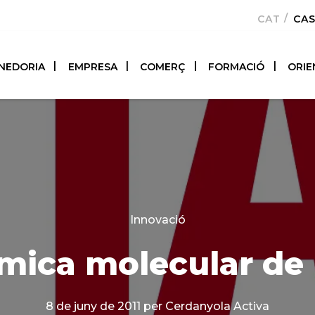
CATALÀ
CA
NEDORIA
EMPRESA
COMERÇ
FORMACIÓ
ORIE
Categories
Innovació
ica molecular de 
8 de juny de 2011
per Cerdanyola Activa