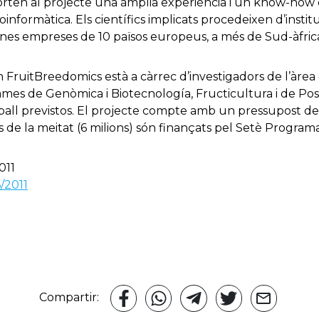
porten al projecte una àmplia experiència i un know-how 
oinformàtica. Els científics implicats procedeixen d’institu
tjanes empreses de 10 països europeus, a més de Sud-àfrica
n FruitBreedomics està a càrrec d’investigadors de l’àrea
s de Genòmica i Biotecnología, Fructicultura i de Postc
ball previstos. El projecte compte amb un pressupost de
 de la meitat (6 milions) són finançats pel Setè Program
011
/2011
Compartir: