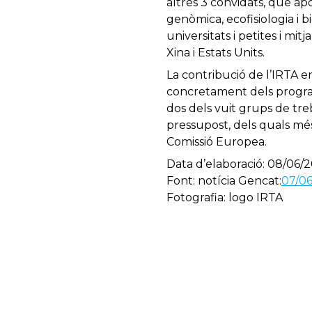
altres 3 convidats, que a
genòmica, ecofisiologia i bi
universitats i petites i mi
Xina i Estats Units.
La contribució de l’IRTA e
concretament dels programe
dos dels vuit grups de tre
pressupost, dels quals més
Comissió Europea.
Data d’elaboració: 08/06/2
Font: notícia Gencat:
07/06
Fotografia: logo IRTA