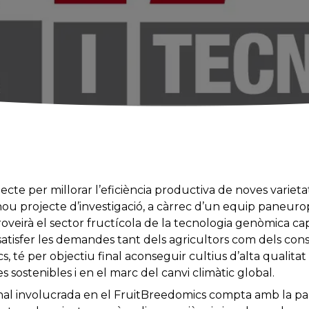
ecte per millorar l’eficiència productiva de noves varieta
u projecte d’investigació, a càrrec d’un equip paneurop
proveirà el sector fructícola de la tecnologia genòmica cap
i satisfer les demandes tant dels agricultors com dels con
té per objectiu final aconseguir cultius d’alta qualitat r
s sostenibles i en el marc del canvi climàtic global.
onal involucrada en el FruitBreedomics compta amb la par