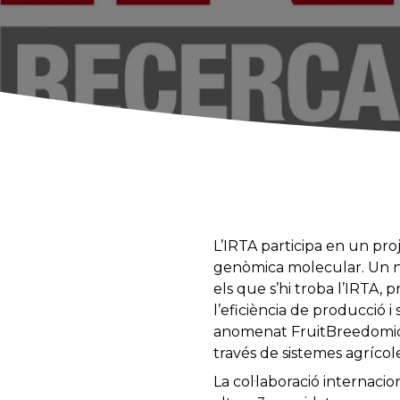
L’IRTA participa en un proj
genòmica molecular. Un no
els que s’hi troba l’IRTA, 
l’eficiència de producció 
anomenat FruitBreedomics, 
través de sistemes agrícole
La col·laboració internaci