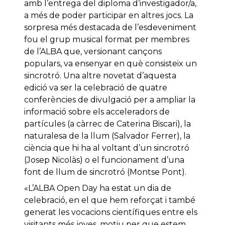
amb l’entrega del diploma d’investigador/a,
a més de poder participar en altres jocs. La
sorpresa més destacada de l’esdeveniment
fou el grup musical format per membres
de l’ALBA que, versionant cançons
populars, va ensenyar en què consisteix un
sincrotró. Una altre novetat d’aquesta
edició va ser la celebració de quatre
conferències de divulgació per a ampliar la
informació sobre els acceleradors de
partícules (a càrrec de Caterina Biscari), la
naturalesa de la llum (Salvador Ferrer), la
ciència que hi ha al voltant d’un sincrotró
(Josep Nicolàs) o el funcionament d’una
font de llum de sincrotró (Montse Pont).
«L’ALBA Open Day ha estat un dia de
celebració, en el que hem reforçat i també
generat les vocacions científiques entre els
visitants més joves, motiu per que estem