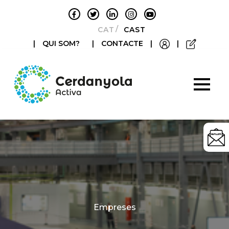
CATALÀ
CASTELLANO
|
QUI SOM?
|
CONTACTE
|
|
Categories
Empreses