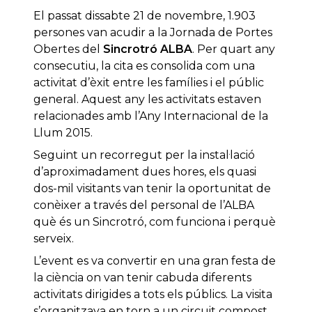
El passat dissabte 21 de novembre, 1.903
persones van acudir a la Jornada de Portes
Obertes del
Sincrotró ALBA
. Per quart any
consecutiu, la cita es consolida com una
activitat d’èxit entre les famílies i el públic
general. Aquest any les activitats estaven
relacionades amb l’Any Internacional de la
Llum 2015.
Seguint un recorregut per la instal·lació
d’aproximadament dues hores, els quasi
dos-mil visitants van tenir la oportunitat de
conèixer a través del personal de l’ALBA
què és un Sincrotró, com funciona i perquè
serveix.
L’event es va convertir en una gran festa de
la ciència on van tenir cabuda diferents
activitats dirigides a tots els públics. La visita
s’organitzava en torn a un circuit compost