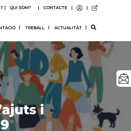
|
QUI SOM?
|
CONTACTE
|
|
STELLANO
NTACIÓ
TREBALL
ACTUALITAT
ajuts i
19