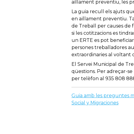
aïllament preventiu, les p
La guia recull els ajuts q
en aïllament preventiu. 
de Treball per causes de f
si les cotitzacions es tin
un ERTE es pot beneficiar d
persones treballadores a
extraordinaries al voltant 
El Servei Municipal de Tr
qüestions. Per adreçar-se 
per telèfon al 935 808 888
Guia amb les preguntes mé
Social y Migraciones