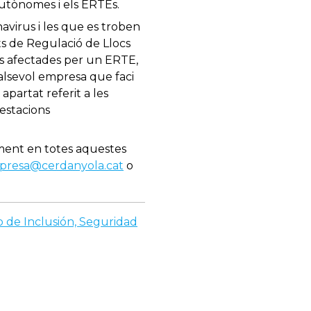
autònomes i els ERTEs.
avirus i les que es troben
s de Regulació de Llocs
nes afectades per un ERTE,
ualsevol empresa que faci
apartat referit a les
estacions
ament en totes aquestes
mpresa@cerdanyola.cat
o
 de Inclusión, Seguridad