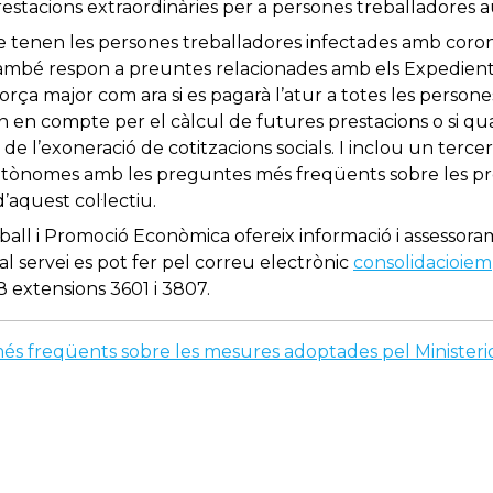
restacions extraordinàries per a persones treballadores 
ue tenen les persones treballadores infectades amb coron
També respon a preuntes relacionades amb els Expedient
orça major com ara si es pagarà l’atur a totes les perso
dran en compte per el càlcul de futures prestacions o si q
e l’exoneració de cotitzacions socials. I inclou un tercer 
utònomes amb les preguntes més freqüents sobre les pr
d’aquest col·lectiu.
eball i Promoció Econòmica ofereix informació i assessor
al servei es pot fer pel correu electrònic
consolidacioie
 extensions 3601 i 3807.
s freqüents sobre les mesures adoptades pel Ministerio