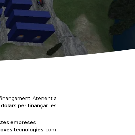
al finançament. Atenent a
 dòlars per finançar les
estes empreses
 noves tecnologies
, com