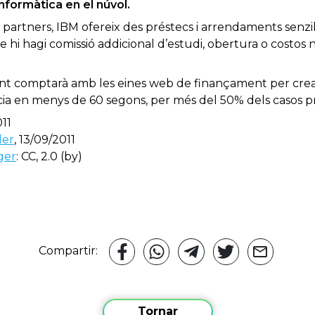
informàtica en el núvol.
s partners, IBM ofereix des préstecs i arrendaments senzills
 hi hagi comissió addicional d’estudi, obertura o costos not
icant comptarà amb les eines web de finançament per crea
ícia en menys de 60 segons, per més del 50% dels casos p
011
der
, 13/09/2011
ger
: CC, 2.0 (by)
Compartir:
Tornar