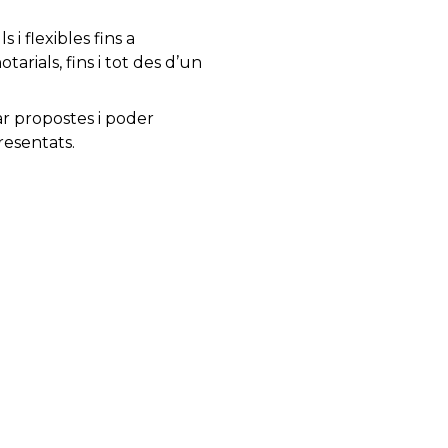
 i flexibles fins a
arials, fins i tot des d’un
r propostes i poder
resentats.