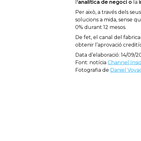
l
‘analítica de negoci
o
la
Per això, a través dels seu
solucions a mida, sense que
0% durant 12 mesos.
De fet, el canal del fabr
obtenir l’aprovació credit
Data d’elaboració: 14/09/2
Font: notícia
Channel Insi
Fotografia de
Daniel Voya