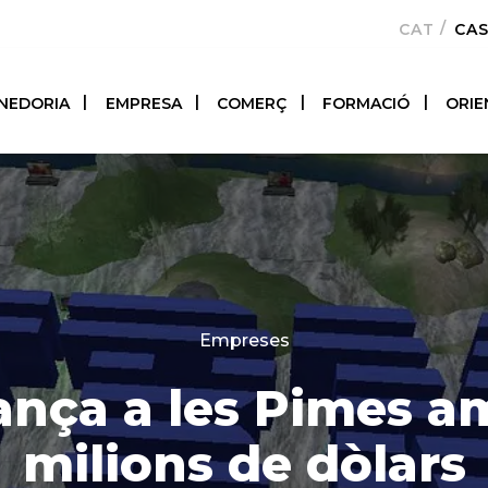
CATALÀ
CA
NEDORIA
EMPRESA
COMERÇ
FORMACIÓ
ORIE
Categories
Empreses
ança a les Pimes a
milions de dòlars