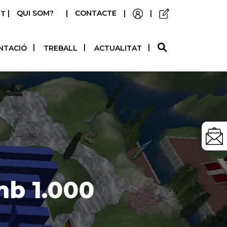
|
QUI SOM?
|
CONTACTE
|
|
STELLANO
NTACIÓ
TREBALL
ACTUALITAT
mb 1.000