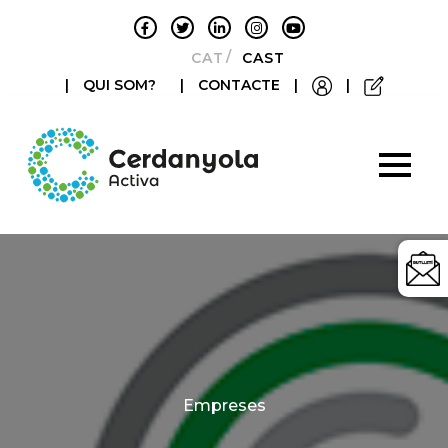
CATALÀ
CASTELLANO
|
QUI SOM?
|
CONTACTE
|
|
Categories
Empreses