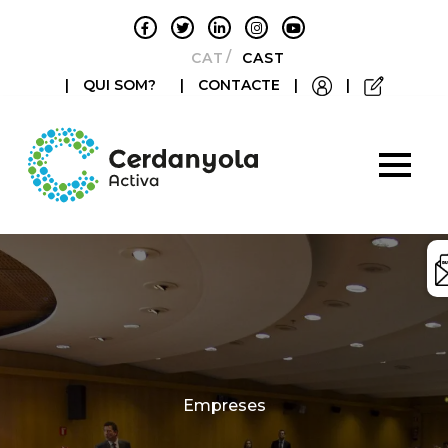
CATALÀ
CASTELLANO
|
QUI SOM?
|
CONTACTE
|
|
Categories
Empreses