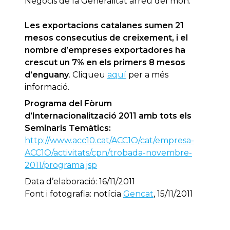
Negocis de la Generalitat arreu del món.
Les exportacions catalanes sumen 21
mesos consecutius de creixement, i el
nombre d’empreses exportadores ha
crescut un 7% en els primers 8 mesos
d’enguany
. Cliqueu
aquí
per a més
informació.
Programa del Fòrum
d’Internacionalització 2011 amb tots els
Seminaris Temàtics:
http://www.acc10.cat/ACC1O/cat/empresa-
ACC1O/activitats/cpn/trobada-novembre-
2011/programa.jsp
Data d’elaboració: 16/11/2011
Font i fotografia: notícia
Gencat
, 15/11/2011