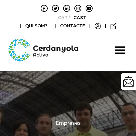
CATALÀ
CASTELLANO
|
QUI SOM?
|
CONTACTE
|
|
Categories
Empreses