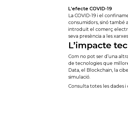
L’efecte COVID-19
La COVID-19 i el confinam
consumidors, sinó també a
introduït el comerç electr
seva presència a les xarxes 
L’impacte tec
Com no pot ser d’una altr
de tecnologies que milloren
Data, el Blockchain, la cibers
simulació.
Consulta totes les dades i 