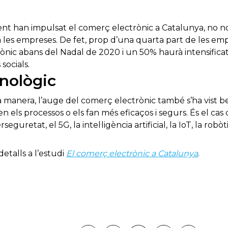
ent han impulsat el comerç electrònic a Catalunya, no n
 les empreses. De fet, prop d’una quarta part de les em
ònic abans del Nadal de 2020 i un 50% haurà intensificat 
socials.
nològic
a manera, l’auge del comerç electrònic també s’ha vist 
 els processos o els fan més eficaços i segurs. És el cas 
eguretat, el 5G, la intel·ligència artificial, la IoT, la robòti
detalls a l’estudi
El comerç electrònic a Catalunya
.