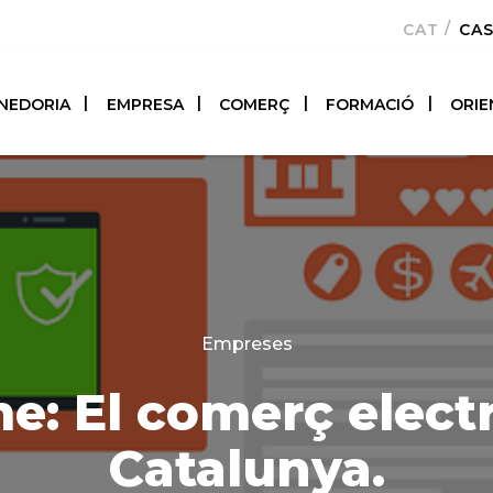
CATALÀ
CA
NEDORIA
EMPRESA
COMERÇ
FORMACIÓ
ORIE
Categories
Empreses
e: El comerç elect
Catalunya.