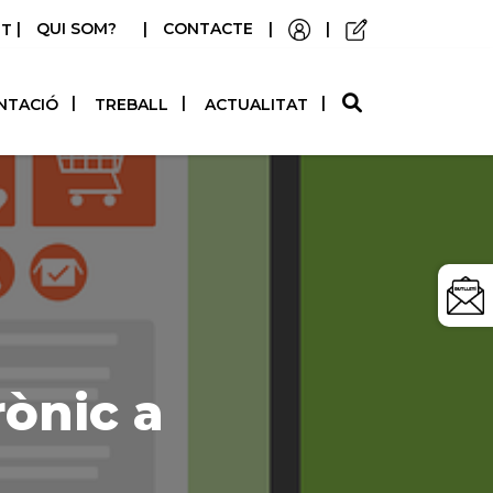
|
QUI SOM?
|
CONTACTE
|
|
STELLANO
NTACIÓ
TREBALL
ACTUALITAT
rònic a