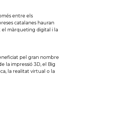
omés entre els
preses catalanes hauran
el màrqueting digital i la
beneficiat pel gran nombre
de la impressió 3D, el Big
ca, la realitat virtual o la