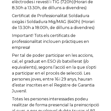
elèctrodes i revestí i TIG (720h)(Horari de
8:30h a 13:30h, de dilluns a divendres)
Certificat de Professionalitat Soldadura
oxigàs i Soldadura Mig/MAG (640h) (Horari
de 13:30h a 18:00h, de dilluns a divendres)
Important! Tots els certificats de
professionalitat inclouen pràctiques en
empresa!
Per tal de poder participar en les accions,
cal, el graduat en ESO i/o batxillerat (i/o
equivalents), segons l’acció en la que s’opti
a participar en el procés de selecció. Les
persones joves, entre 16 i 29 anys, hauran
d’estar inscrites en el Registre de Garantia
Juvenil.
Totes les persones interessades podeu
realitzar de forma presencial la preinscripció
al curs, o per qualsevol dubte trucar al 93