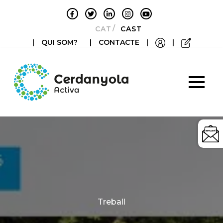
CATALÀ
CASTELLANO
|
QUI SOM?
|
CONTACTE
|
|
Categories
Treball