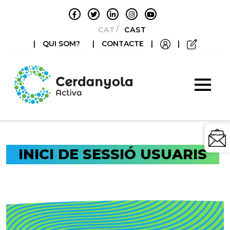
CATALÀ
CASTELLANO
|
QUI SOM?
|
CONTACTE
|
|
INICI DE SESSIÓ USUARIS