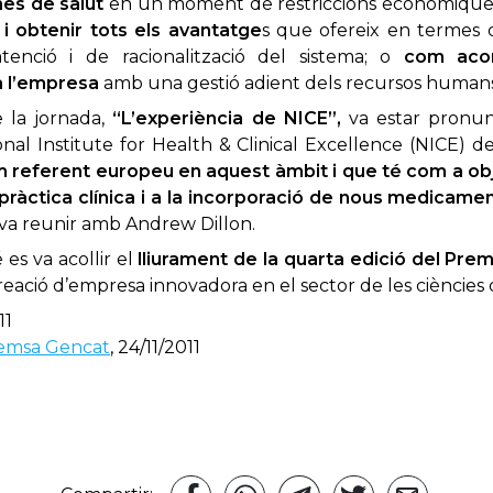
mes de salut
en un moment de restriccions econòmiques
 i obtenir tots els avantatge
s que ofereix en termes
’atenció i de racionalització del sistema; o
com acon
a l’empresa
amb una gestió adient dels recursos humans
 la jornada,
“L’experiència de NICE”,
va estar pronu
onal Institute for Health & Clinical Excellence (NICE) d
 referent europeu en aquest àmbit i que té com a obje
 pràctica clínica i a la incorporació de nous medicame
va reunir amb Andrew Dillon.
es va acollir el
lliurament de la quarta edició del Pr
reació d’empresa innovadora en el sector de les ciències d
11
emsa Gencat
, 24/11/2011