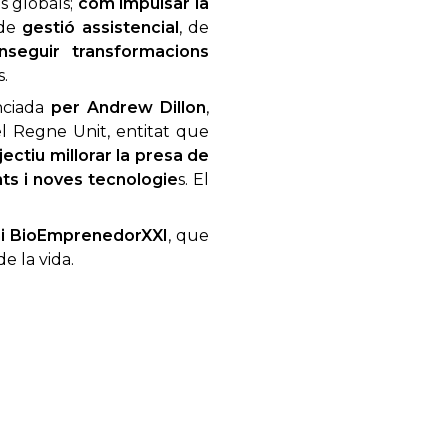
 globals;
com impulsar la
 de
gestió assistencial
, de
seguir transformacions
.
nciada
per Andrew Dillon
,
el Regne Unit, entitat que
ctiu millorar la presa de
nts i noves tecnologie
s. El
emi BioEmprenedorXXI
, que
e la vida.