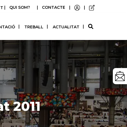
|
QUI SOM?
|
CONTACTE
|
|
STELLANO
NTACIÓ
TREBALL
ACTUALITAT
t 2011