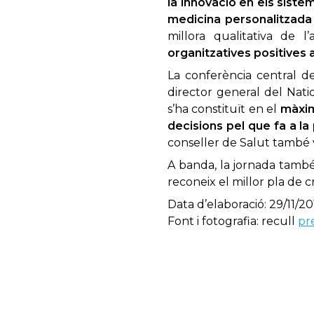
la innovació en els siste
medi­cina personalitzada
millora qualitativa de l
organitzatives positives 
La conferència central de
director general del Nati
s’ha constituït en el
màxim
decisions pel que fa a la
conseller de Salut també 
A banda, la jornada també 
reconeix el millor pla de c
Data d’elaboració: 29/11/20
Font i fotografia: recull
pr