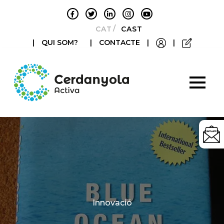
CATALÀ
CASTELLANO
|
QUI SOM?
|
CONTACTE
|
|
Categories
Innovació