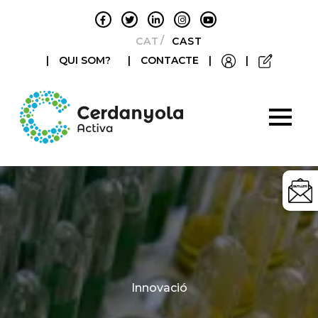
CATALÀ
CASTELLANO
|
QUI SOM?
|
CONTACTE
|
|
Categories
Innovació