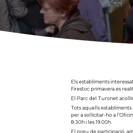
Els establiments interessat
Firestoc primavera es realit
El Parc del Turonet acolli
Tots aquells establiments 
per a sol·licitar-ho a l’Ofi
8.30h i les 19.00h.
El preu de participació, am