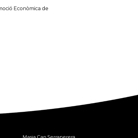
omoció Econòmica de
Masia Can Serraperera