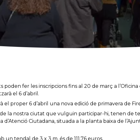
s poden fer les inscripcions fins al 20 de març a l’Oficina
zarà el 6 d’abril.
rà el proper 6 d’abril una nova edició de primavera de Fir
de la nostra ciutat que vulguin participar-hi, tenen de t
cina d’Atenció Ciutadana, situada a la planta baixa de l’Aju
b un tendal de 3 x 3 m, és de 111,76 euros.