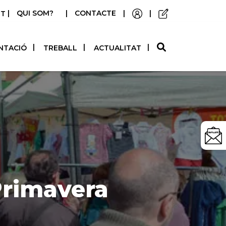
|
QUI SOM?
|
CONTACTE
|
|
STELLANO
NTACIÓ
TREBALL
ACTUALITAT
 Primavera