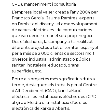
CPD), manteniment i consultoria.
L’empresa local va ser creada l’any 2004 per
Francisco García i Jaume Ramírez, experts
en l’àmbit del disseny i el desenvolupament
de xarxes elèctriques i de comunicacions
que van decidir crear el seu propi negoci.
Des d’aleshores, la companyia ha realitzat
diferents projectes a tot el territori espanyol
per a més de 2.000 clients de sectors molt
diversos: industrial, administració pública,
sanitari, hostaleria, educació, grans
superfícies, etc.
Entre els projectes més significatius duts a
terme, destaquen els treballs per al Centre
d’Alt Rendiment (CAR), la instal·lació
elèctrica i les instal·lacions elèctriques i CPD
al grup Fluidra o la instal·lació d’equips
electrònics de xarxa a Abertis.