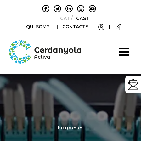
CATALÀ
CASTELLANO
|
QUI SOM?
|
CONTACTE
|
|
Categories
Empreses