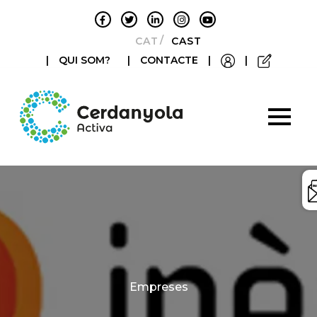
CATALÀ
CASTELLANO
|
QUI SOM?
|
CONTACTE
|
|
Categories
Empreses