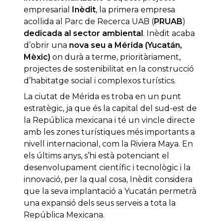
empresarial
Inèdit
, la primera empresa
acollida al Parc de Recerca UAB (
PRUAB
)
dedicada al sector ambiental
. Inèdit acaba
d’obrir una
nova seu a Mérida (Yucatán,
Mèxic)
on durà a terme, prioritàriament,
projectes de sostenibilitat en la construcció
d’habitatge social i complexos turístics.
La ciutat de Mérida es troba en un punt
estratègic, ja que és la capital del sud-est de
la República mexicana i té un vincle directe
amb les zones turístiques més importants a
nivell internacional, com la Riviera Maya. En
els últims anys, s’hi està potenciant el
desenvolupament científic i tecnològic i la
innovació, per la qual cosa, Inèdit considera
que la seva implantació a Yucatán permetrà
una expansió dels seus serveis a tota la
República Mexicana.