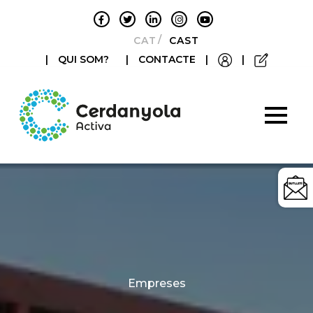
CATALÀ
CASTELLANO
|
QUI SOM?
|
CONTACTE
|
|
Categories
Empreses