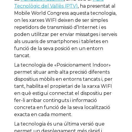
Tecnològic del Vallès (PTV)
, ha presentat al
Mobile World Congress aquesta tecnologia,
on les xarxes WIFI deixen de ser simples
repetidors de transmissió d’Internet i es
poden utilitzar per enviar missatges i serveis
als usuaris de smartphones i tabletes en
funció de la seva posició en un entorn
tancat.
La tecnologia de «Posicionament Indoor»
permet situar amb alta precisió diferents
dispositius mòbils en entorns tancats i, per
tant, habilita el propietari de la xarxa WIFI
en què estigui connectat el dispositiu per
fer-li arribar continguts i informació
concreta en funció de la seva localització
exacta en cada moment.
La tecnologia és una última versió que
permet un desplegament més ràpid i