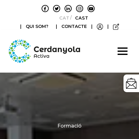
CATALÀ
CASTELLANO
|
QUI SOM?
|
CONTACTE
|
|
Categories
Formació