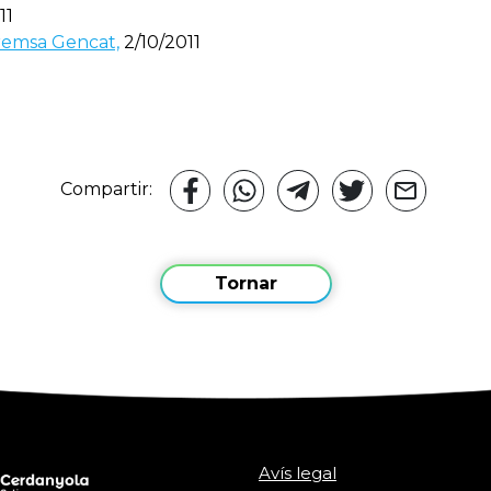
11
remsa Gencat,
2/10/2011
Compartir:
Tornar
Avís legal