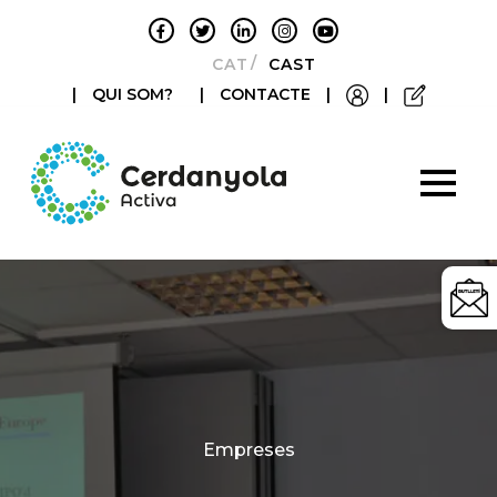
CATALÀ
CASTELLANO
|
QUI SOM?
|
CONTACTE
|
|
Categories
Empreses