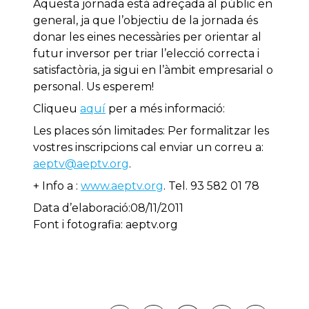
Aquesta jornada està adreçada al públic en
general, ja que l’objectiu de la jornada és
donar les eines necessàries per orientar al
futur inversor per triar l’elecció correcta i
satisfactòria, ja sigui en l’àmbit empresarial o
personal. Us esperem!
Cliqueu
aquí
per a més informació:
Les places són limitades: Per formalitzar les
vostres inscripcions cal enviar un correu a:
aeptv@aeptv.org
.
+ Info a :
www.aeptv.org
. Tel. 93 582 01 78
Data d’elaboració:08/11/2011
Font i fotografia: aeptv.org