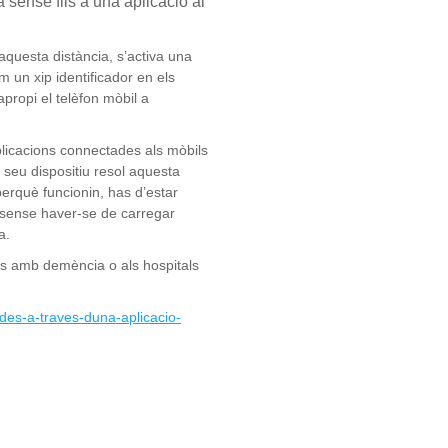
 sense fils a una aplicació al
aquesta distància, s’activa una
m un xip identificador en els
propi el telèfon mòbil a
aplicacions connectades als mòbils
 seu dispositiu resol aquesta
perquè funcionin, has d’estar
s sense haver-se de carregar
a.
es amb demència o als hospitals
udes-a-traves-duna-aplicacio-