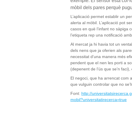
exemple. El sensor està col·lo
mòbil dels pares perquè pugui
L’aplicació permet establir un pe
alerta al mòbil. L’aplicació pot s
casos en què l’infant no sàpiga c
l’etiqueta rep una notificació am
Al mercat ja hi havia tot un vent
dels nens que ja oferien als par
necessitat d’una manera més efici
pendent que el nen les porti a so
(depenent de l’ús que se’n faci), 
El negoci, que ha arrencat com a
que vulguin controlar que no se’l
Font:
http://universitatsirecerca
mobil?universitatirecerca=true