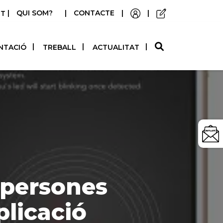
|
QUI SOM?
|
CONTACTE
|
|
STELLANO
NTACIÓ
TREBALL
ACTUALITAT
r persones
plicació