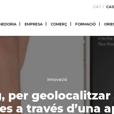
CATALÀ
CA
NEDORIA
EMPRESA
COMERÇ
FORMACIÓ
ORIE
Categories
Innovació
, per geolocalitza
s a través d’una a