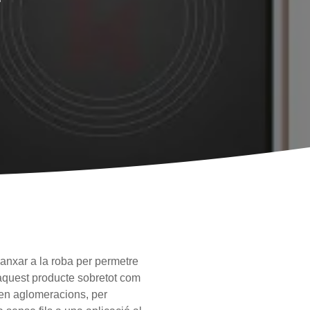
ganxar a la roba per permetre
 aquest producte sobretot com
n en aglomeracions, per