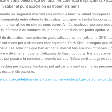
cat en una petita peça de roba i es connecta mitjançant la xarxa
n saber el punt exacte on es troben els nens.
rímetre de seguretat marcant una distància límit. Si l’infant sobrepassa 
er compartida entre diferents dispositius. El dispositiu també funciona co
om tornar al lloc on són els seus pares. A més, qualsevol persona que a
b la informació de contacte de la persona perduda per poder ajudar-la.
all de dispositius, com polseres geolocalitzadores, penjolls amb GPS i 
es solucions per a situacions com aquestes. Però Kiasu assegura que el
ent. Les solucions que han arribat al mercat fins ara són intrusives i, 
bre o de si tenen bateria. L’etiqueta de Kiasu pot durar fins a dos any
es pot posar a la rentadora i només cal que l’infant porti la peça de rob
 reclam per a pares, també es pot aplicar a la gent gran, a les person
s escapin els pacients.
.gencat.cat/ca/detalls/noticia/Kiasu-tag-per-geolocalitzar-persones-perd