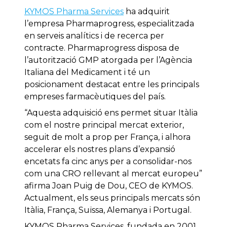
KYMOS Pharma Services
ha adquirit
l’empresa Pharmaprogress, especialitzada
en serveis analítics i de recerca per
contracte. Pharmaprogress disposa de
l’autorització GMP atorgada per l’Agència
Italiana del Medicament i té un
posicionament destacat entre les principals
empreses farmacèutiques del país.
“Aquesta adquisició ens permet situar Itàlia
com el nostre principal mercat exterior,
seguit de molt a prop per França, i alhora
accelerar els nostres plans d’expansió
encetats fa cinc anys per a consolidar-nos
com una CRO rellevant al mercat europeu”
afirma Joan Puig de Dou, CEO de KYMOS.
Actualment, els seus principals mercats són
Itàlia, França, Suïssa, Alemanya i Portugal.
KYMOS Pharma Services, fundada en 2001,