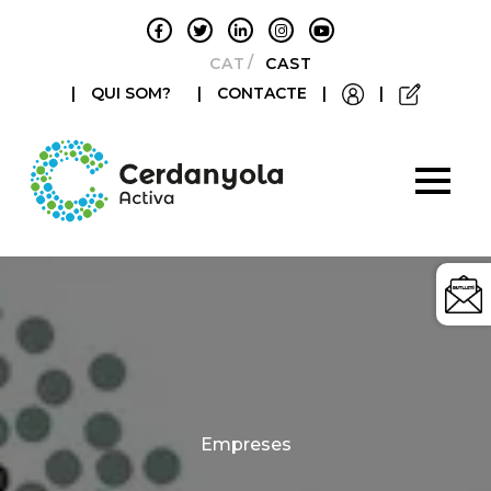
CATALÀ
CASTELLANO
|
QUI SOM?
|
CONTACTE
|
|
Categories
Empreses