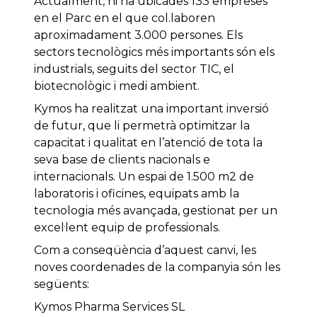
Actualment, hi ha ubicades 133 empreses
en el Parc en el que col.laboren
aproximadament 3.000 persones. Els
sectors tecnològics més importants són els
industrials, seguits del sector TIC, el
biotecnològic i medi ambient.
Kymos ha realitzat una important inversió
de futur, que li permetrà optimitzar la
capacitat i qualitat en l’atenció de tota la
seva base de clients nacionals e
internacionals. Un espai de 1.500 m2 de
laboratoris i oficines, equipats amb la
tecnologia més avançada, gestionat per un
excel·lent equip de professionals.
Com a conseqüència d’aquest canvi, les
noves coordenades de la companyia són les
següents:
Kymos Pharma Services SL