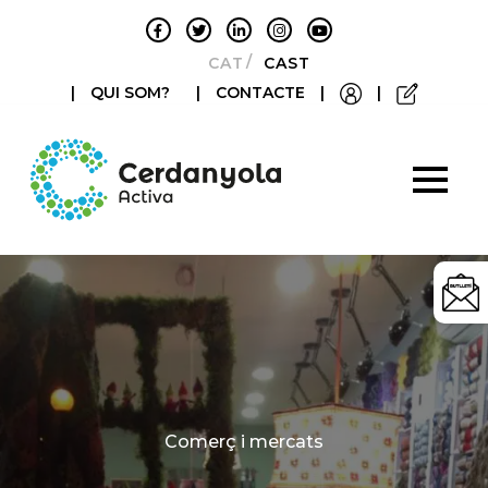
CATALÀ
CASTELLANO
|
QUI SOM?
|
CONTACTE
|
|
Categories
Comerç i mercats