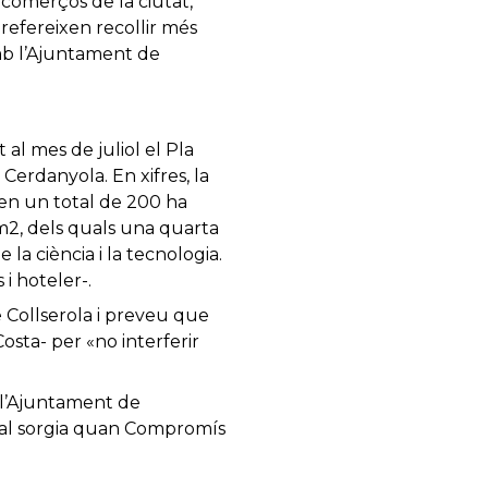
 comerços de la ciutat,
prefereixen recollir més
mb l’Ajuntament de
al mes de juliol el Pla
Cerdanyola. En xifres, la
uen un total de 200 ha
 m2, dels quals una quarta
 la ciència i la tecnologia.
 i hoteler-.
e Collserola i preveu que
sta- per «no interferir
e l’Ajuntament de
ial sorgia quan Compromís