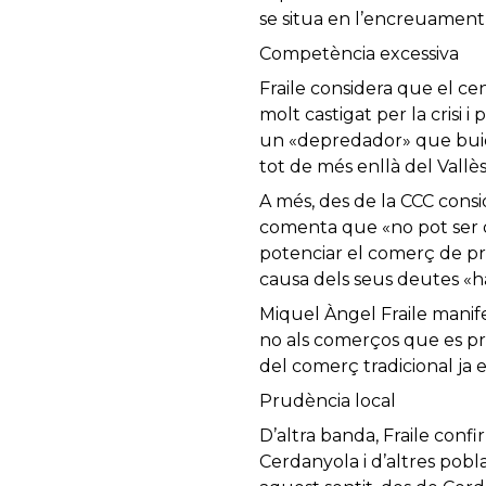
se situa en l’encreuament 
Competència excessiva
Fraile considera que el c
molt castigat per la crisi 
un «depredador» que buidar
tot de més enllà del Vallès
A més, des de la CCC consi
comenta que «no pot ser qu
potenciar el comerç de pro
causa dels seus deutes «ha
Miquel Àngel Fraile manife
no als comerços que es pre
del comerç tradicional ja ex
Prudència local
D’altra banda, Fraile con
Cerdanyola i d’altres pobla