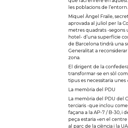
que faci enrere en aquest 
les poblacions de l’entorn.
Miquel Àngel Fraile, secre
aprovada al juliol per la 
metres quadrats -segons u
hotel- d’una superfície com
de Barcelona tindrà una su
Generalitat a reconsiderar
zona.
El dirigent de la confeder
transformar-se en sòl com
tipus es necessitaria unes 
La memòria del PDU
La memòria del PDU del Ce
terciaris -que inclou comer
façana a la AP-7 / B-30, i
peça estaria «en el centre
al parc de la ciència i la