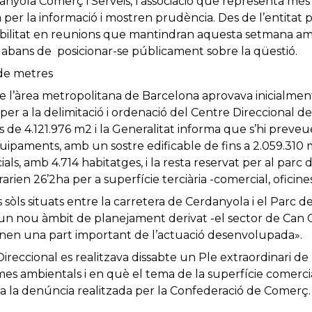
anyola Comerç i Serveis, l’associació que representa més
 per la informació i mostren prudència. Des de l’entitat 
ibilitat en reunions que mantindran aquesta setmana a
C abans de posicionar-se públicament sobre la qüestió.
 de metres
 l’àrea metropolitana de Barcelona aprovava inicialment 
er a la delimitació i ordenació del Centre Direccional de 
s de 4.121.976 m2 i la Generalitat informa que s’hi preve
’equipaments, amb un sostre edificable de fins a 2.059.310
als, amb 4.714 habitatges, i la resta reservat per al parc de
rien 26’2ha per a superfície terciària -comercial, oficines
sòls situats entre la carretera de Cerdanyola i el Parc d
un nou àmbit de planejament derivat -el sector de Can Co
tenen una part important de l’actuació desenvolupada».
reccional es realitzava dissabte un Ple extraordinari d
es ambientals i en què el tema de la superfície comerc
 la denúncia realitzada per la Confederació de Comerç.