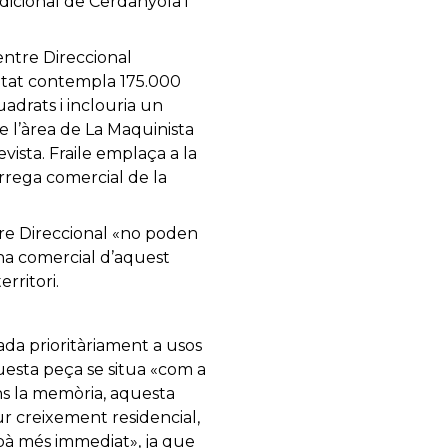
dicional de Cerdanyola i
entre Direccional
litat contempla 175.000
drats i inclouria un
ue l’àrea de La Maquinista
ista. Fraile emplaça a la
àrrega comercial de la
ntre Direccional «no poden
na comercial d’aquest
rritori.
da prioritàriament a usos
questa peça se situa «com a
ons la memòria, aquesta
ur creixement residencial,
rbà més immediat», ja que