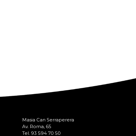
Masia Can Serraperera
Av. Roma, 65
Tel. 93 594 70 50