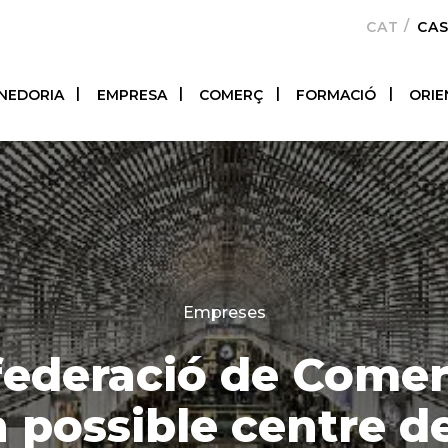
CATALÀ
CA
NEDORIA
EMPRESA
COMERÇ
FORMACIÓ
ORIE
Categories
Empreses
ederació de Comer
 possible centre d