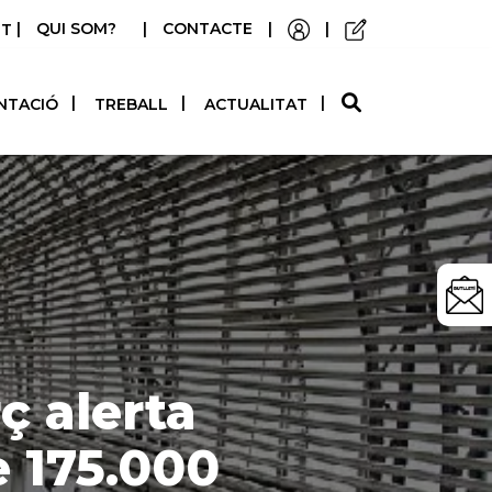
|
QUI SOM?
|
CONTACTE
|
|
STELLANO
NTACIÓ
TREBALL
ACTUALITAT
ç alerta
e 175.000