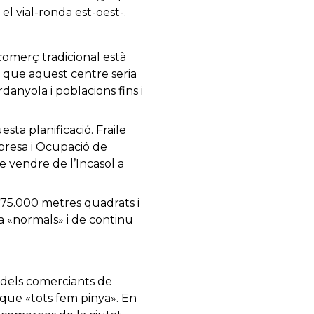
el vial-ronda est-oest-.
comerç tradicional està
ca que aquest centre seria
anyola i poblacions fins i
ta planificació. Fraile
mpresa i Ocupació de
e vendre de l’Incasol a
175.000 metres quadrats i
ra «normals» i de continu
 dels comerciants de
u que «tots fem pinya». En