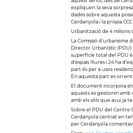
aquest sentit, des de Cerd
expliquen la seva sorpresa
dades sobre aquesta poss
Cerdanyola i la pròpia CC
Urbanització de 4 milions
La Comissió d’urbanisme de
Director Urbanístic (PDU) p
superfície total del PDU é
d’espais lliures i 24 ha d
part és per a usos residenci
En aquesta part es on entra
El document incorpora els 
aquests es gestionin amb 
amb els sòls que avui ja 
Sobre el PDU del Centre Di
Cerdanyola centrat en tem
per Cerdanyola comentava