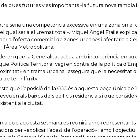
de dues futures vies importants -la futura nova rambla i 
entre seria una competència excessiva en una zona on el 
i pel qual seria el «remat total». Miquel Àngel Fraile expli
ia l’oferta comercial de zones urbanes i afectaria a Cerd
 i l’Àrea Metropolitana.
deren que la Generalitat actua amb incoherència en aques
e Política Territorial vagi en contra de la política d’E
ximitat» en trama urbana i assegura que la necessitat d
 de tenir límit».
sta que l’oposició de la CCC és a aquesta peça única de 
veuen als baixos dels edificis residencials i que conside
istent a la ciutat.
firma que aquesta setmana es reunirà amb representants
cions per «explicar l’abast de l’operació» i amb l’objecti