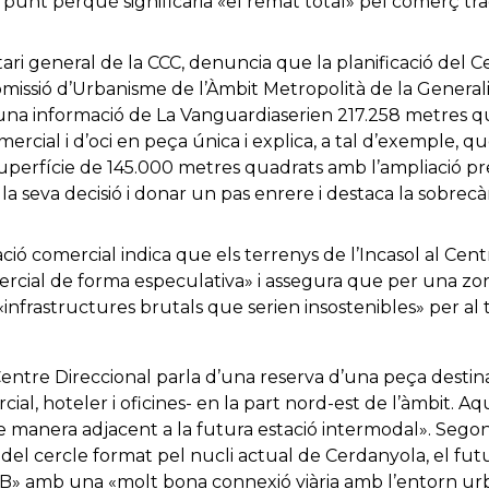
punt perquè significaria «el remat total» pel comerç tra
tari general de la CCC, denuncia que la planificació del C
Comissió d’Urbanisme de l’Àmbit Metropolità de la Genera
na informació de La Vanguardiaserien 217.258 metres qua
ercial i d’oci en peça única i explica, a tal d’exemple, q
perfície de 145.000 metres quadrats amb l’ampliació prev
 la seva decisió i donar un pas enrere i destaca la sobrec
ació comercial indica que els terrenys de l’Incasol al Ce
ercial de forma especulativa» i assegura que per una zo
«infrastructures brutals que serien insostenibles» per al te
ntre Direccional parla d’una reserva d’una peça destina
cial, hoteler i oficines- en la part nord-est de l’àmbit. A
 de manera adjacent a la futura estació intermodal». Seg
 del cercle format pel nucli actual de Cerdanyola, el fut
 UAB» amb una «molt bona connexió viària amb l’entorn u