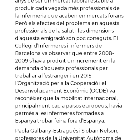
anys de ser un mercat laboral estable a
produir cada vegada més professionals de
la infermeria que acaben en mercats forans.
Però els efectes del problema en aquests
professionals de la salut i les dimensions
d’aquesta emigració són poc coneguts. El
Col·legi d’Infermeres i Infermers de
Barcelona va observar que entre 2008-
2009 s’havia produït un increment en la
demanda d’aquests professionals per
treballar a l’estranger i en 2015
l’Organització per a la Cooperació i el
Desenvolupament Econòmic (OCDE) va
reconèixer que la mobilitat internacional,
principalment cap a països europeus, havia
permès a les infermeres formades a
Espanya trobar feina fora d’Espanya.
Paola Galbany-Estragués i Sioban Nelson,
professores de la Universitat Autònoma de