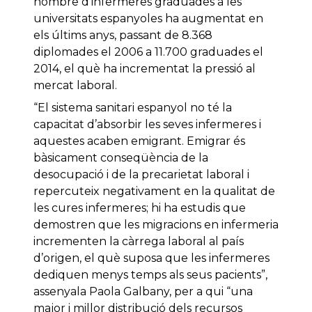
nombre d’infermeres graduades a les
universitats espanyoles ha augmentat en
els últims anys, passant de 8.368
diplomades el 2006 a 11.700 graduades el
2014, el què ha incrementat la pressió al
mercat laboral.
“El sistema sanitari espanyol no té la
capacitat d’absorbir les seves infermeres i
aquestes acaben emigrant. Emigrar és
bàsicament conseqüència de la
desocupació i de la precarietat laboral i
repercuteix negativament en la qualitat de
les cures infermeres; hi ha estudis que
demostren que les migracions en infermeria
incrementen la càrrega laboral al país
d’origen, el què suposa que les infermeres
dediquen menys temps als seus pacients”,
assenyala Paola Galbany, per a qui “una
major i millor distribució dels recursos