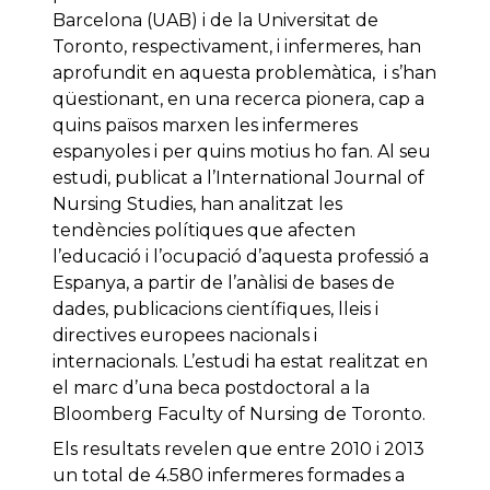
Barcelona (UAB) i de la Universitat de
Toronto, respectivament, i infermeres, han
aprofundit en aquesta problemàtica, i s’han
qüestionant, en una recerca pionera, cap a
quins països marxen les infermeres
espanyoles i per quins motius ho fan. Al seu
estudi, publicat a l’International Journal of
Nursing Studies, han analitzat les
tendències polítiques que afecten
l’educació i l’ocupació d’aquesta professió a
Espanya, a partir de l’anàlisi de bases de
dades, publicacions científiques, lleis i
directives europees nacionals i
internacionals. L’estudi ha estat realitzat en
el marc d’una beca postdoctoral a la
Bloomberg Faculty of Nursing de Toronto.
Els resultats revelen que entre 2010 i 2013
un total de 4.580 infermeres formades a