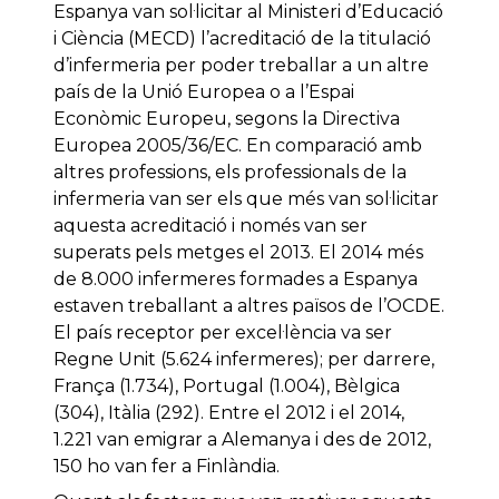
Espanya van sol·licitar al Ministeri d’Educació
i Ciència (MECD) l’acreditació de la titulació
d’infermeria per poder treballar a un altre
país de la Unió Europea o a l’Espai
Econòmic Europeu, segons la Directiva
Europea 2005/36/EC. En comparació amb
altres professions, els professionals de la
infermeria van ser els que més van sol·licitar
aquesta acreditació i només van ser
superats pels metges el 2013. El 2014 més
de 8.000 infermeres formades a Espanya
estaven treballant a altres països de l’OCDE.
El país receptor per excel·lència va ser
Regne Unit (5.624 infermeres); per darrere,
França (1.734), Portugal (1.004), Bèlgica
(304), Itàlia (292). Entre el 2012 i el 2014,
1.221 van emigrar a Alemanya i des de 2012,
150 ho van fer a Finlàndia.