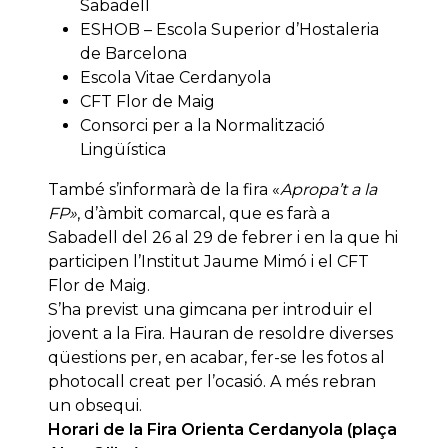
Sabadell
ESHOB – Escola Superior d’Hostaleria
de Barcelona
Escola Vitae Cerdanyola
CFT Flor de Maig
Consorci per a la Normalització
Lingüística
També s’informarà de la fira «
Apropa’t a la
FP»
, d’àmbit comarcal, que es farà a
Sabadell del 26 al 29 de febrer i en la que hi
participen l’Institut Jaume Mimó i el CFT
Flor de Maig.
S’ha previst una gimcana per introduir el
jovent a la Fira. Hauran de resoldre diverses
qüestions per, en acabar, fer-se les fotos al
photocall creat per l’ocasió. A més rebran
un obsequi.
Horari de la Fira Orienta Cerdanyola (plaça