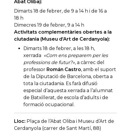
Abat Oliba):
Dimarts 18 de febrer, de 9 a 14 h i de 16 a
18 h
Dimecres 19 de febrer, 9 a 14 h
Activitats complementàries obertes a la
ciutadania (Museu d’Art de Cerdanyola):
Dimarts 18 de febrer, a les 18 h,
xerrada
«Com ens preparem per les
professions de futur?»
, a càrrec del
professor
Román Castro
, amb el suport
de la Diputació de Barcelona, oberta a
tota la ciutadania. Es farà difusió
especial d’aquesta xerrada a l’alumnat
de Batxillerat, de escola d’adults i de
formació ocupacional.
Lloc:
Plaça de l’Abat Oliba i Museu d’Art de
Cerdanyola (carrer de Sant Martí, 88)