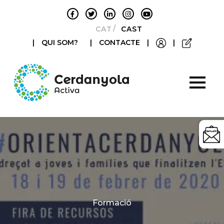
CATALÀ
CASTELLANO
|
QUI SOM?
|
CONTACTE
|
|
Categories
Formació