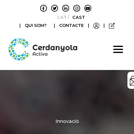
CATALÀ
CASTELLANO
|
QUI SOM?
|
CONTACTE
|
|
Categories
Innovació