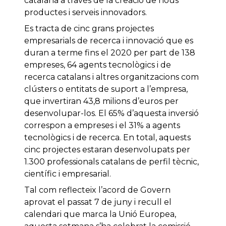
catalana a través de la creació de nous
productes i serveis innovadors.
Es tracta de cinc grans projectes
empresarials de recerca i innovació que es
duran a terme fins el 2020 per part de 138
empreses, 64 agents tecnològics i de
recerca catalans i altres organitzacions com
clústers o entitats de suport a l’empresa,
que invertiran 43,8 milions d’euros per
desenvolupar-los. El 65% d’aquesta inversió
correspon a empreses i el 31% a agents
tecnològics i de recerca. En total, aquests
cinc projectes estaran desenvolupats per
1.300 professionals catalans de perfil tècnic,
científic i empresarial.
Tal com reflecteix l’acord de Govern
aprovat el passat 7 de juny i recull el
calendari que marca la Unió Europea,