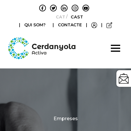
CATALÀ
CASTELLANO
|
QUI SOM?
|
CONTACTE
|
|
Categories
Empreses