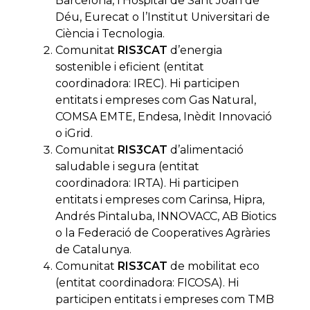
Barcelona, l’Hospital de Sant Joan de
Déu, Eurecat o l’Institut Universitari de
Ciència i Tecnologia.
Comunitat
RIS3CAT
d’energia
sostenible i eficient (entitat
coordinadora: IREC). Hi participen
entitats i empreses com Gas Natural,
COMSA EMTE, Endesa, Inèdit Innovació
o iGrid.
Comunitat
RIS3CAT
d’alimentació
saludable i segura (entitat
coordinadora: IRTA). Hi participen
entitats i empreses com Carinsa, Hipra,
Andrés Pintaluba, INNOVACC, AB Biotics
o la Federació de Cooperatives Agràries
de Catalunya.
Comunitat
RIS3CAT
de mobilitat eco
(entitat coordinadora: FICOSA). Hi
participen entitats i empreses com TMB