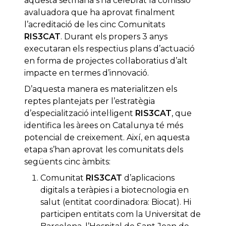
aquesta setmana s’ha celebrat la comissió
avaluadora que ha aprovat finalment
l’acreditació de les cinc Comunitats
RIS3CAT
. Durant els propers 3 anys
executaran els respectius plans d’actuació
en forma de projectes col·laboratius d’alt
impacte en termes d’innovació.
D’aquesta manera es materialitzen els
reptes plantejats per l’estratègia
d’especialització intel·ligent
RIS3CAT
, que
identifica les àrees on Catalunya té més
potencial de creixement. Així, en aquesta
etapa s’han aprovat les comunitats dels
següents cinc àmbits:
Comunitat
RIS3CAT
d’aplicacions
digitals a teràpies i a biotecnologia en
salut (entitat coordinadora: Biocat). Hi
participen entitats com la Universitat de