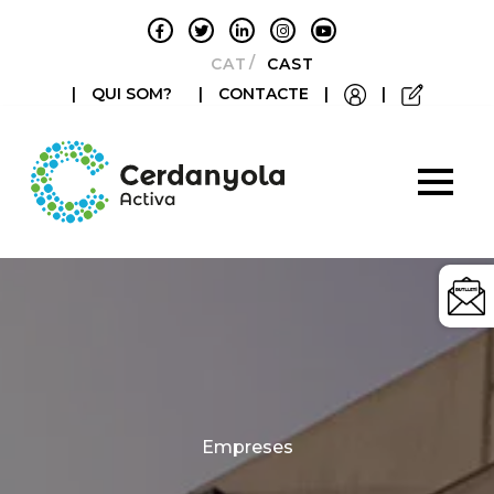
CATALÀ
CASTELLANO
|
QUI SOM?
|
CONTACTE
|
|
Categories
Empreses