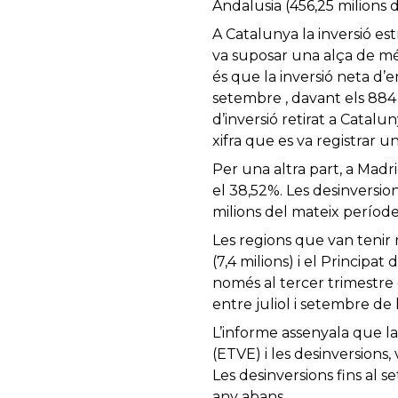
Andalusia (456,25 milions d
A Catalunya la inversió es
va suposar una alça de més
és que la inversió neta d’
setembre , davant els 884 
d’inversió retirat a Catal
xifra que es va registrar u
Per una altra part, a Madr
el 38,52%. Les desinversio
milions del mateix període
Les regions que van tenir 
(7,4 milions) i el Principat
només al tercer trimestre 
entre juliol i setembre de 
L’informe assenyala que la
(ETVE) i les desinversions, 
Les desinversions fins al 
any abans.