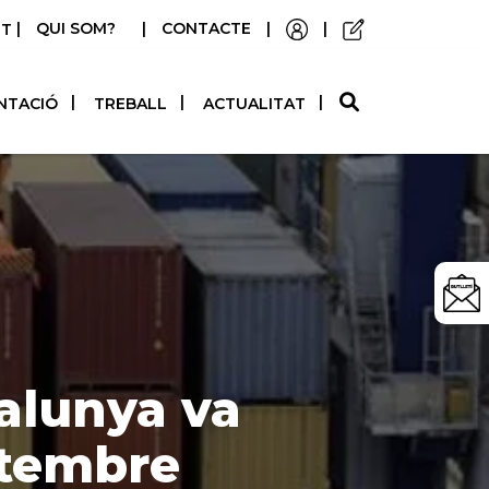
|
QUI SOM?
|
CONTACTE
|
|
STELLANO
NTACIÓ
TREBALL
ACTUALITAT
talunya va
etembre