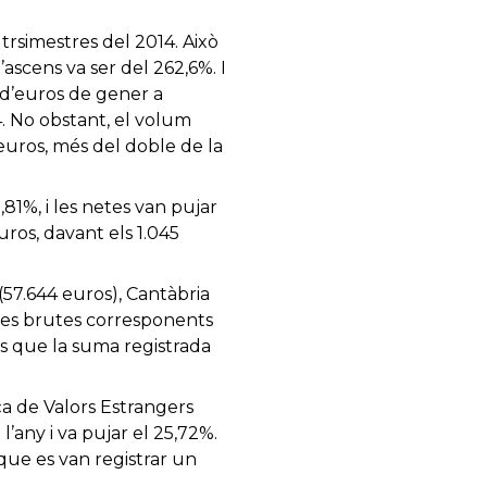
trsimestres del 2014. Això
ascens va ser del 262,6%. I
 d’euros de gener a
4. No obstant, el volum
’euros, més del doble de la
81%, i les netes van pujar
ros, davant els 1.045
(57.644 euros), Cantàbria
ngeres brutes corresponents
és que la suma registrada
ça de Valors Estrangers
l’any i va pujar el 25,72%.
 que es van registrar un