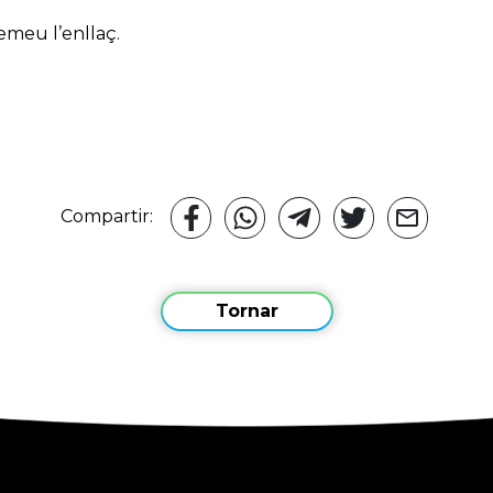
remeu l’enllaç.
T
Compartir:
Tornar