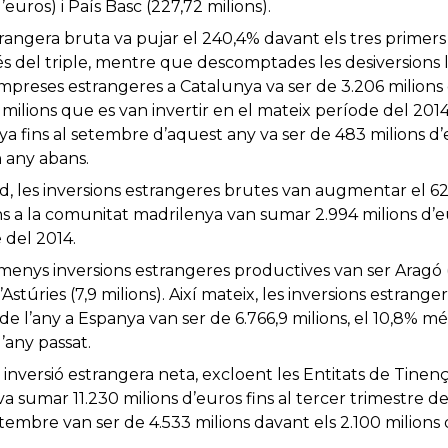
’euros) i País Basc (227,72 milions).
trangera bruta va pujar el 240,4% davant els tres primers 
 del triple, mentre que descomptades les desiversions l’
empreses estrangeres a Catalunya va ser de 3.206 milions
milions que es van invertir en el mateix període del 201
unya fins al setembre d’aquest any va ser de 483 milions d
n any abans.
id, les inversions estrangeres brutes van augmentar el 62,
ns a la comunitat madrilenya van sumar 2.994 milions d’eu
 del 2014.
menys inversions estrangeres productives van ser Aragó 
 d’Astúries (7,9 milions). Així mateix, les inversions estra
de l’any a Espanya van ser de 6.766,9 milions, el 10,8% m
l’any passat.
 inversió estrangera neta, excloent les Entitats de Tinen
va sumar 11.230 milions d’euros fins al tercer trimestre de 
setembre van ser de 4.533 milions davant els 2.100 milions