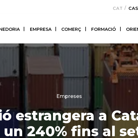
CATALÀ
CA
NEDORIA
EMPRESA
COMERÇ
FORMACIÓ
ORIE
Categories
Empreses
ió estrangera a Ca
r un 240% fins al s