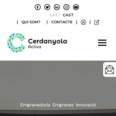
CATALÀ
CASTELLANO
|
QUI SOM?
|
CONTACTE
|
|
Categories
Emprenedoria
,
Empreses
,
Innovació