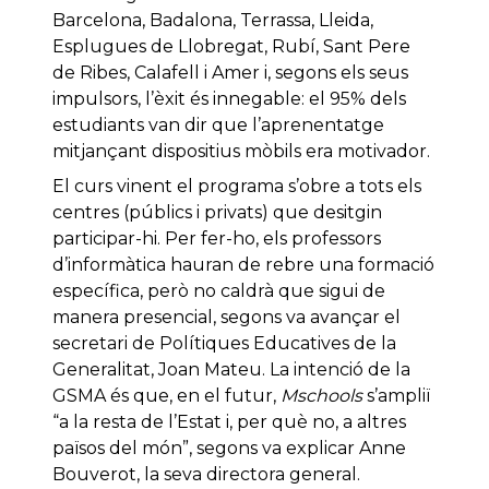
Barcelona, Badalona, Terrassa, Lleida,
Esplugues de Llobregat, Rubí, Sant Pere
de Ribes, Calafell i Amer i, segons els seus
impulsors, l’èxit és innegable: el 95% dels
estudiants van dir que l’aprenentatge
mitjançant dispositius mòbils era motivador.
El curs vinent el programa s’obre a tots els
centres (públics i privats) que desitgin
participar-hi. Per fer-ho, els professors
d’informàtica hauran de rebre una formació
específica, però no caldrà que sigui de
manera presencial, segons va avançar el
secretari de Polítiques Educatives de la
Generalitat, Joan Mateu. La intenció de la
GSMA és que, en el futur,
Mschools
s’ampliï
“a la resta de l’Estat i, per què no, a altres
països del món”, segons va explicar Anne
Bouverot, la seva directora general.