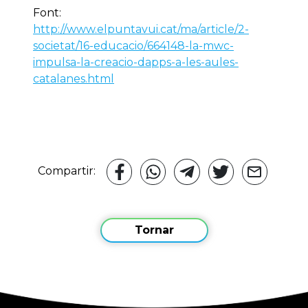
Font:
http://www.elpuntavui.cat/ma/article/2-
societat/16-educacio/664148-la-mwc-
impulsa-la-creacio-dapps-a-les-aules-
catalanes.html
Compartir:
Tornar