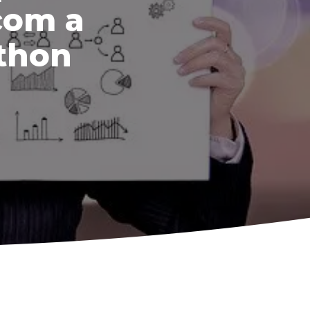
com a
thon