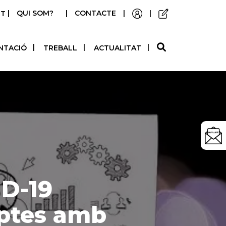
|
QUI SOM?
|
CONTACTE
|
|
STELLANO
NTACIÓ
TREBALL
ACTUALITAT
ID-19
eptes amb