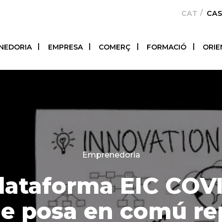
CATALÀ
CA
NEDORIA
EMPRESA
COMERÇ
FORMACIÓ
ORIE
Categories
Emprenedoria
lataforma EIC COV
e posa en comú r