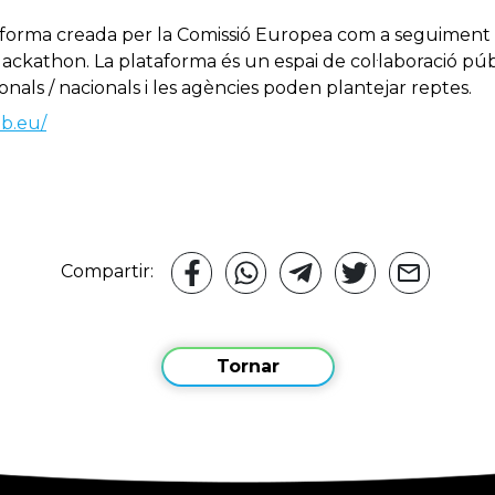
aforma creada per la Comissió Europea com a seguiment 
kathon. La plataforma és un espai de col·laboració públic
ionals / nacionals i les agències poden plantejar reptes.
eb.eu/
Compartir:
Tornar