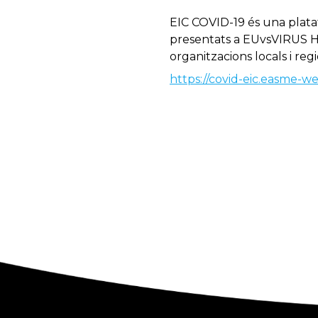
EIC COVID-19 és una plat
presentats a EUvsVIRUS Hac
organitzacions locals i reg
https://covid-eic.easme-w