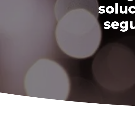
solu
seg