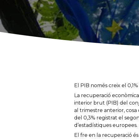
El PIB només creix el 0,1
La recuperació econòmica 
interior brut (PIB) del co
al trimestre anterior, co
del 0,3% registrat el sego
d’estadístiques europees.
El fre en la recuperació é