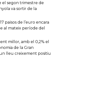
e el segon trimestre de
anyola va sortir de la
7 països de l’euro encara
te al mateix període del
ent millor, amb el 0,2% el
conomia de la Gran
a un lleu creixement positiu