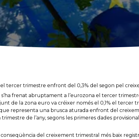
% el tercer trimestre enfront del 0,3% del segon pel cre
s’ha frenat abruptament a l’eurozona el tercer trimestre
njunt de la zona euro va créixer només el 0,1% el tercer t
sa que representa una brusca aturada enfront del creixe
n trimestre de l’any, segons les primeres dades provisiona
s conseqüència del creixement trimestral més baix regist