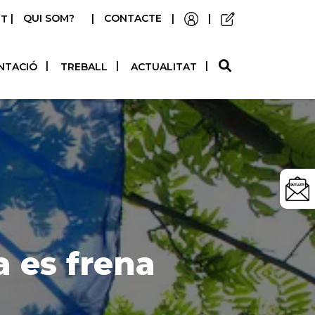
|
QUI SOM?
|
CONTACTE
|
|
STELLANO
NTACIÓ
TREBALL
ACTUALITAT
a es frena