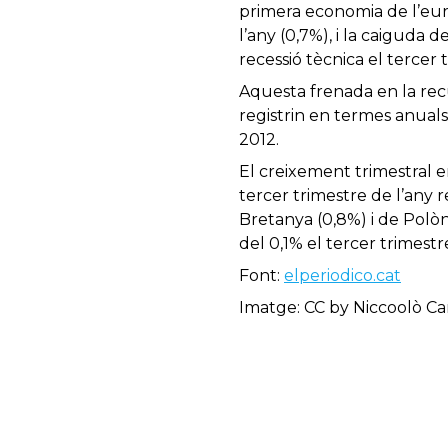
primera economia de l’eur
l’any (0,7%), i la caiguda de
recessió tècnica el tercer
Aquesta frenada en la rec
registrin en termes anuals
2012.
El creixement trimestral e
tercer trimestre de l’any 
Bretanya (0,8%) i de Polòni
del 0,1% el tercer trimest
Font:
elperiodico.cat
Imatge: CC by Niccoolò Car