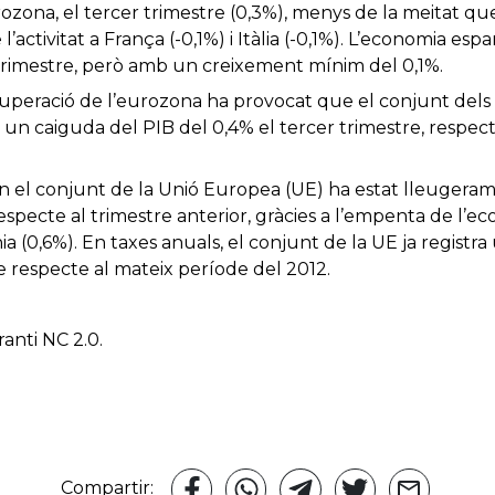
ozona, el tercer trimestre (0,3%), menys de la meitat qu
 l’activitat a França (-0,1%) i Itàlia (-0,1%). L’economia esp
 trimestre, però amb un creixement mínim del 0,1%.
uperació de l’eurozona ha provocat que el conjunt dels 1
 un caiguda del PIB del 0,4% el tercer trimestre, respec
n el conjunt de la Unió Europea (UE) ha estat lleugeram
respecte al trimestre anterior, gràcies a l’empenta de l’e
a (0,6%). En taxes anuals, el conjunt de la UE ja registr
re respecte al mateix període del 2012.
anti NC 2.0.
Compartir: