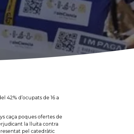
del 42% d’ocupats de 16 a
anys caça poques ofertes de
judicant la lluita contra
presentat pel catedràtic