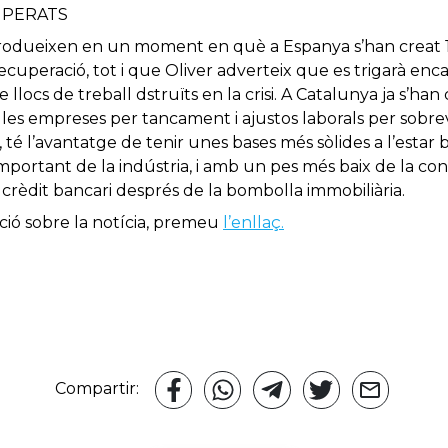
UPERATS
odueixen en un moment en què a Espanya s’han creat 1,
a recuperació, tot i que Oliver adverteix que es trigarà enc
e llocs de treball dstruïts en la crisi. A Catalunya ja s’ha
 les empreses per tancament i ajustos laborals per sobre
a, té l’avantatge de tenir unes bases més sòlides a l’esta
mportant de la indústria, i amb un pes més baix de la con
crèdit bancari després de la bombolla immobiliària.
ció sobre la notícia, premeu
l’enllaç.
T
Compartir: