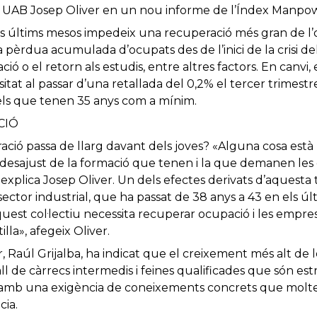
a UAB Josep Oliver en un nou informe de l’Índex Manpo
s últims mesos impedeix una recuperació més gran de l’o
a pèrdua acumulada d’ocupats des de l’inici de la crisi de
ació o el retorn als estudis, entre altres factors. En canvi, 
itat al passar d’una retallada del 0,2% el tercer trimes
els que tenen 35 anys com a mínim.
CIÓ
ació passa de llarg davant dels joves? «Alguna cosa està
desajust de la formació que tenen i la que demanen les
explica Josep Oliver. Un dels efectes derivats d’aquest
sector industrial, que ha passat de 38 anys a 43 en els úl
quest col·lectiu necessita recuperar ocupació i les emp
illa», afegeix Oliver.
Raúl Grijalba, ha indicat que el creixement més alt de l
ll de càrrecs intermedis i feines qualificades que són est
 amb una exigència de coneixements concrets que molte
cia.