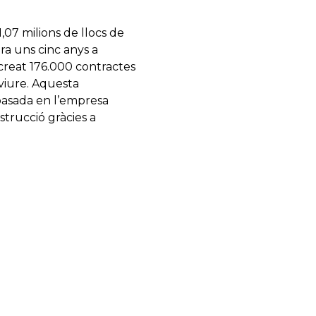
07 milions de llocs de
ara uns cinc anys a
n creat 176.000 contractes
viure. Aquesta
r basada en l’empresa
strucció gràcies a