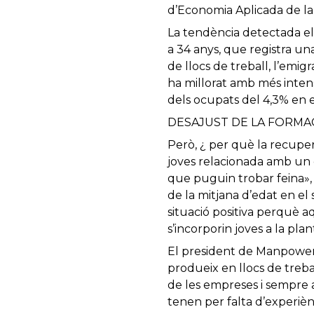
d’Economia Aplicada de l
La tendència detectada el
a 34 anys, que registra un
de llocs de treball, l’emigr
ha millorat amb més intens
dels ocupats del 4,3% en 
DESAJUST DE LA FORMA
Però, ¿ per què la recuper
joves relacionada amb un 
que puguin trobar feina», 
de la mitjana d’edat en el 
situació positiva perquè a
s’incorporin joves a la plant
El president de Manpower, 
produeix en llocs de treba
de les empreses i sempre
tenen per falta d’experièn