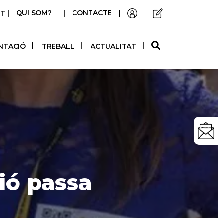
|
QUI SOM?
|
CONTACTE
|
|
STELLANO
NTACIÓ
TREBALL
ACTUALITAT
ió passa