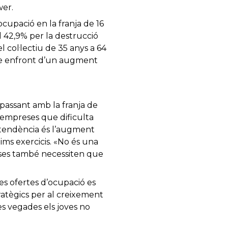
wer.
cupació en la franja de 16
l 42,9% per la destrucció
el col·lectiu de 35 anys a 64
tre enfront d’un augment
 passant amb la franja de
 empreses que dificulta
a tendència és l’augment
tims exercicis. «No és una
reses també necessiten que
es ofertes d’ocupació es
ratègics per al creixement
s vegades els joves no