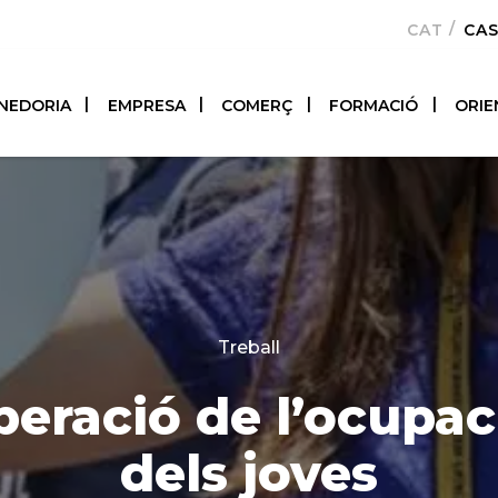
CATALÀ
CA
NEDORIA
EMPRESA
COMERÇ
FORMACIÓ
ORIE
Categories
Treball
peració de l’ocupac
dels joves