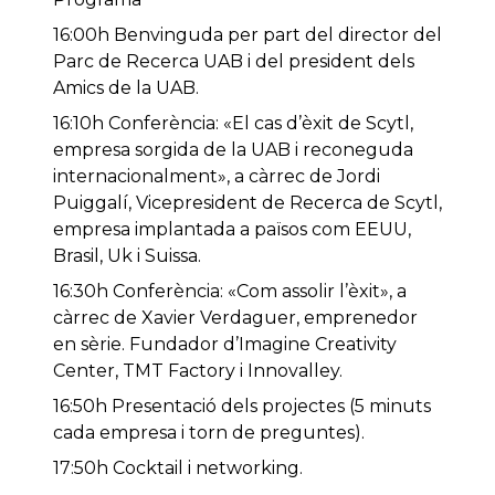
16:00h Benvinguda per part del director del
Parc de Recerca UAB i del president dels
Amics de la UAB.
16:10h Conferència: «El cas d’èxit de Scytl,
empresa sorgida de la UAB i reconeguda
internacionalment», a càrrec de Jordi
Puiggalí, Vicepresident de Recerca de Scytl,
empresa implantada a països com EEUU,
Brasil, Uk i Suissa.
16:30h Conferència: «Com assolir l’èxit», a
càrrec de Xavier Verdaguer, emprenedor
en sèrie. Fundador d’Imagine Creativity
Center, TMT Factory i Innovalley.
16:50h Presentació dels projectes (5 minuts
cada empresa i torn de preguntes).
17:50h Cocktail i networking.