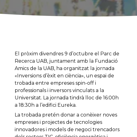
El pròxim divendres 9 d’octubre el Parc de
Recerca UAB, juntament amb la Fundació
Amics de la UAB, ha organitzat la jornada
«Inversions d’èxit en ciència», un espai de
trobada entre empreses spin-off i
professionals i inversors vinculats a la
Universitat. La jornada tindrà lloc de 16:00h
a 18:30h a l’edifici Eureka.
La trobada pretén donar a conèixer noves
empreses i projectes de tecnologies
innovadores i models de negoci trencadors
dels sectors TIC, eficiència energètica i