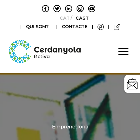
CATALÀ
CASTELLANO
|
QUI SOM?
|
CONTACTE
|
|
Categories
Emprenedoria