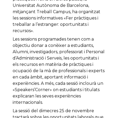
Universitat Autònoma de Barcelona,
mitjançant Treball Campus, ha organitzat
les sessions informatives «Fer pràctiques i
treballar a l’estranger: oportunitats i
recursos».
Les sessions programades tenen com a
objectiu donar a conèixer a estudiants,
Alumni, investigadors, professorat i Personal
d’Administració i Serveis, les oportunitats i
els recursos en matèria de pràctiques i
ocupació de la mà de professionals i experts
en cada àmbit, aportant informació i
experiències. A més, cada sessió inclourà un
«Speakers’Corner» on estudiants i titulats
explicaran les seves experiències
internacionals.
La sessió del dimecres 25 de novembre
tractarà sobre les oportunitats laborals que