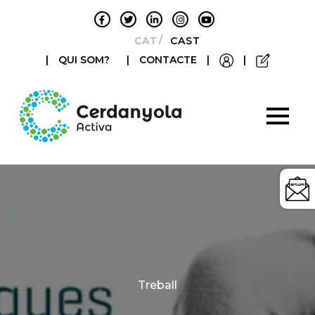
CATALÀ
CASTELLANO
|
QUI SOM?
|
CONTACTE
|
|
Categories
Treball