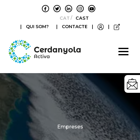
CATALÀ
CASTELLANO
|
QUI SOM?
|
CONTACTE
|
|
Categories
Empreses