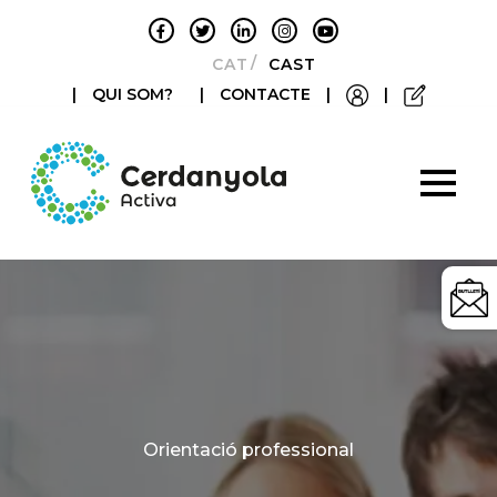
CATALÀ
CASTELLANO
|
QUI SOM?
|
CONTACTE
|
|
Categories
Orientació professional