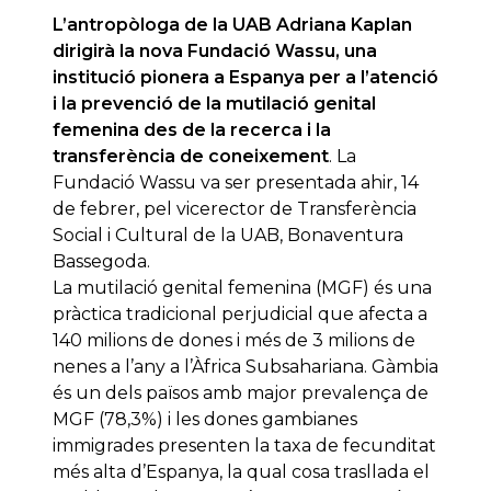
L’antropòloga de la UAB Adriana Kaplan
dirigirà la nova Fundació Wassu, una
institució pionera a Espanya per a l’atenció
i la prevenció de la mutilació genital
femenina des de la recerca i la
transferència de coneixement
. La
Fundació Wassu va ser presentada ahir, 14
de febrer, pel vicerector de Transferència
Social i Cultural de la UAB, Bonaventura
Bassegoda.
La mutilació genital femenina (MGF) és una
pràctica tradicional perjudicial que afecta a
140 milions de dones i més de 3 milions de
nenes a l’any a l’Àfrica Subsahariana. Gàmbia
és un dels països amb major prevalença de
MGF (78,3%) i les dones gambianes
immigrades presenten la taxa de fecunditat
més alta d’Espanya, la qual cosa trasllada el