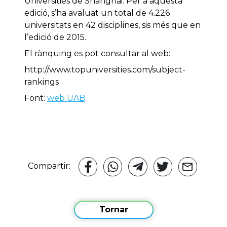
Universities de Shanghai. Per a aquesta
edició, s’ha avaluat un total de 4.226
universitats en 42 disciplines, sis més que en
l’edició de 2015.
El rànquing es pot consultar al web:
http://www.topuniversities.com/subject-
rankings
Font:
web UAB
Compartir:
Tornar