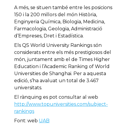
A més, se situen també entre les posicions
150 i la 200 millors del món Història,
Enginyeria Química, Biologia, Medicina,
Farmacologia, Geologia, Administració
d’Empreses, Dret i Estadística.
Els QS World University Rankings són
considerats entre els més prestigiosos del
món, juntament amb el de Times Higher
Education i l’Academic Ranking of World
Universities de Shanghai. Per a aquesta
edició, s’ha avaluat un total de 3.467
universitats.
El rànquing es pot consultar al web
http://www.topuniversities.com/subject-
rankings
Font: web
UAB