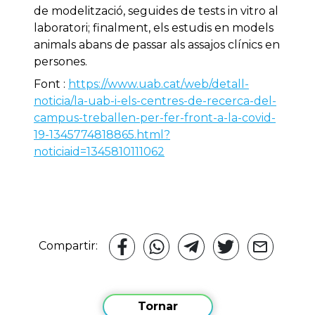
de modelització, seguides de tests in vitro al
laboratori; finalment, els estudis en models
animals abans de passar als assajos clínics en
persones.
Font :
https://www.uab.cat/web/detall-
noticia/la-uab-i-els-centres-de-recerca-del-
campus-treballen-per-fer-front-a-la-covid-
19-1345774818865.html?
noticiaid=1345810111062
Compartir:
Tornar