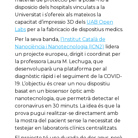
disposicio dels hospitals vinculats a la
Universitat i s’ofereix als mateixos la
capacitat d’impressio 3D dels
UAB Open
Labs
per a la fabricacio de dispositius medics.
Per la seva banda,
l’Institut Català de
Nanociència i Nanotecnologia (ICN2)
lidera
un projecte europeu, dirigit i coordinat per
la professora Laura M. Lechuga, que
desenvoluparà una plataforma per al
diagnòstic ràpid i el seguiment de la COVID-
19. L’objectiu és crear un nou dispositiu
basat en un biosensor òptic amb
nanotecnologia, que permetrà detectar el
coronavirus en 30 minuts. La idea és que la
prova pugui realitzar-se directament amb
la mostra del pacient sense la necessitat de
testejar en laboratoris clínics centralitzats.
El projecte té una durada de dos anys, però,