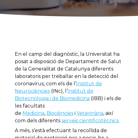
En el camp del diagnòstic, la Universitat ha
posat a disposició de Departament de Salut
de la Generalitat de Catalunya diferents
laboratoris per treballar en la detecció del
coronavirus, com els de l’
Institut de
Neurociències
(INc), l’
Institut de
Biotecnologia i de Biomedicina
(IBB) i els de
les facultats
de
Medicina
,
Biociències
i
Veterinària
, així
com dels diferents
serveis cientificotècnics
.
A més, s’està efectuant la recollida de
material de protecció per a posar-ho a