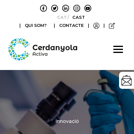
CATALÀ
CASTELLANO
|
QUI SOM?
|
CONTACTE
|
|
Categories
Innovació