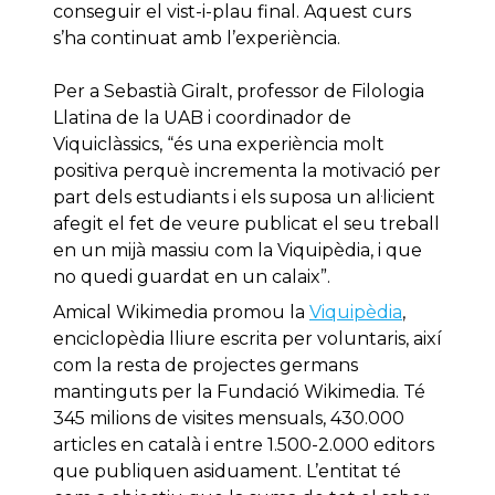
conseguir el vist-i-plau final. Aquest curs
s’ha continuat amb l’experiència.
Per a Sebastià Giralt, professor de Filologia
Llatina de la UAB i coordinador de
Viquiclàssics, “és una experiència molt
positiva perquè incrementa la motivació per
part dels estudiants i els suposa un al·licient
afegit el fet de veure publicat el seu treball
en un mijà massiu com la Viquipèdia, i que
no quedi guardat en un calaix”.
Amical Wikimedia promou la
Viquipèdia
,
enciclopèdia lliure escrita per voluntaris, així
com la resta de projectes germans
mantinguts per la Fundació Wikimedia. Té
345 milions de visites mensuals, 430.000
articles en català i entre 1.500-2.000 editors
que publiquen asiduament. L’entitat té