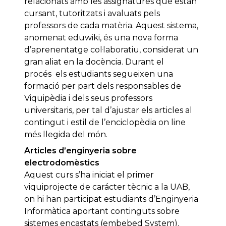
relacionats amb les assignatures que estan
cursant, tutoritzats i avaluats pels
professors de cada matèria. Aquest sistema,
anomenat eduwiki, és una nova forma
d’aprenentatge col·laboratiu, considerat un
gran aliat en la docència. Durant el
procés els estudiants segueixen una
formació per part dels responsables de
Viquipèdia i dels seus professors
universitaris, per tal d’ajustar els articles al
contingut i estil de l’enciclopèdia on line
més llegida del món.
Articles d’enginyeria sobre
electrodomèstics
Aquest curs s’ha iniciat el primer
viquiprojecte de carácter tècnic a la UAB,
on hi han participat estudiants d’Enginyeria
Informàtica aportant continguts sobre
sistemes encastats (embebed System).