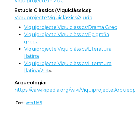
Viquiprojecte:IFMuC
Estudis Clàssics (Viquiclàssics):
Viquiprojecte:Viquiclàssics/Ajuda
Viquiprojecte:Viquiclàssics/Drama Grec
Viquiprojecte:Viquiclàssics/Epigrafia
grega
Viquiprojecte:Viquiclàssics/Literatura
llatina
Viquiprojecte:Viquiclàssics/Literatura
llatina/201
4
Arqueologia:
https://ca.wikipedia.org/wiki/Viquiprojecte:Arque
Font:
web UAB