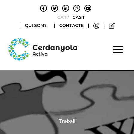
CATALÀ
CASTELLANO
|
QUI SOM?
|
CONTACTE
|
|
Categories
Treball